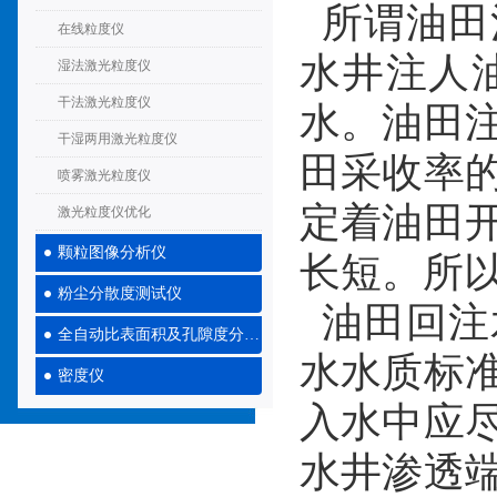
所谓油田
在线粒度仪
水井注人
湿法激光粒度仪
干法激光粒度仪
水。油田
干湿两用激光粒度仪
田采收率
喷雾激光粒度仪
定着油田
激光粒度仪优化
颗粒图像分析仪
长短。所
粉尘分散度测试仪
油田回注
全自动比表面积及孔隙度分析仪
水水质标
密度仪
入水中应
水井渗透