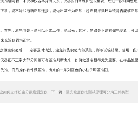
准确与否，不仅和仪器本身有关系，仪器的日常维护也很重要。经过一段时间使用
正常，能不能和电脑正常连接，能做出基准为正常；超声搅拌循环系统是否能够正常
。首先，激光管是不是可以正常工作，能出光；其次，光路是不是有偏光现象，可以
出来光近似圆为正常。
次做完实验后，一定要及时清洗，避免污染实验内部系统，影响试验结果。使用一段
仪器正不正常大部分问题可有基准判断出来，如何做基准显得尤为重要。在样品池里
来为准。而后操作软件做基准，出来的一系列蓝色的小柱子即基准图。
业如何选择粉尘分散度测定仪
下一篇：
激光粒度仪按测试原理可分为三种类型