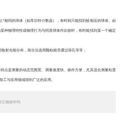
上*相同的球体（如库尔特计数器），有时则只能找到较相近的球体。由
粒的某种物理特性或物理行为与同质球体作比较时，有时能找到某一个确定
用散射光能分布，筛分法选用颗粒能否通过筛孔等等；
其特点是测量的动态范围宽、测量速度快、操作方便，尤其适合测量粒度
加工与应用领域得到广泛的应用。
何正确操作吗