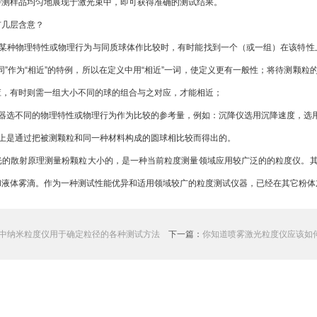
待测样品均匀地展现于激光束中，即可获得准确的测试结果。
有几层含意？
的某种物理特性或物理行为与同质球体作比较时，有时能找到一个（或一组）在该特性
同”作为“相近”的特例，所以在定义中用“相近”一词，使定义更有一般性；将待测颗
应，有时则需一组大小不同的球的组合与之对应，才能相近；
仪器选不同的物理特性或物理行为作为比较的参考量，例如：沉降仪选用沉降速度，选
质上是通过把被测颗粒和同一种材料构成的圆球相比较而得出的。
光的散射原理测量粉颗粒大小的，是一种当前粒度测量领域应用较广泛的的粒度仪。
和液体雾滴。作为一种测试性能优异和适用领域较广的粒度测试仪器，已经在其它粉体
中纳米粒度仪用于确定粒径的各种测试方法
下一篇：
你知道喷雾激光粒度仪应该如