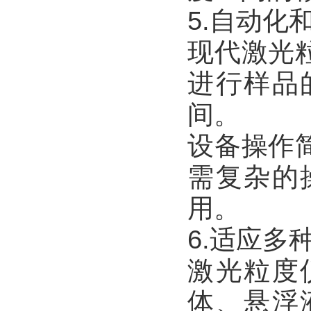
5.自动
现代激光
进行样品
间。
设备操作
需复杂的
用。
6.适应多
激光粒度
体、悬浮