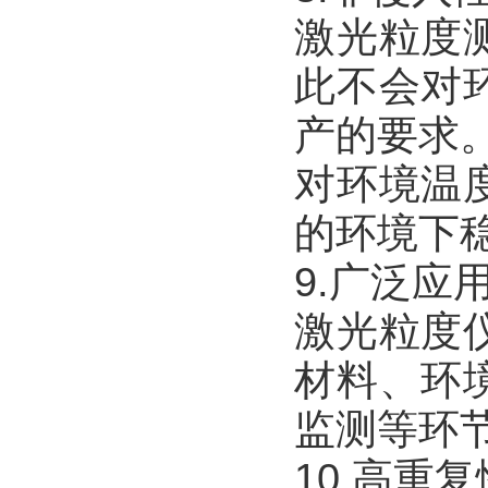
激光粒度
此不会对
产的要求
对环境温
的环境下
9.广泛
激光粒度
材料、环
监测等环
10.高重