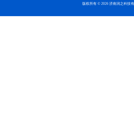
版权所有 © 2026 济南润之科