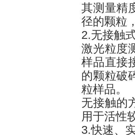
其测量精
径的颗粒
2.无接触
激光粒度
样品直接
的颗粒破
粒样品。
无接触的
用于活性
3.快速、