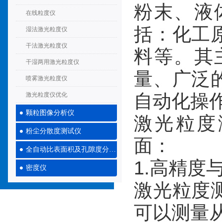
粉末、液
在线粒度仪
括：化工
湿法激光粒度仪
干法激光粒度仪
料等。其
干湿两用激光粒度仪
量、广泛
喷雾激光粒度仪
自动化操
激光粒度仪优化
颗粒图像分析仪
激光粒度
粉尘分散度测试仪
面：
全自动比表面积及孔隙度分析仪
1.高精
密度仪
激光粒度
可以测量