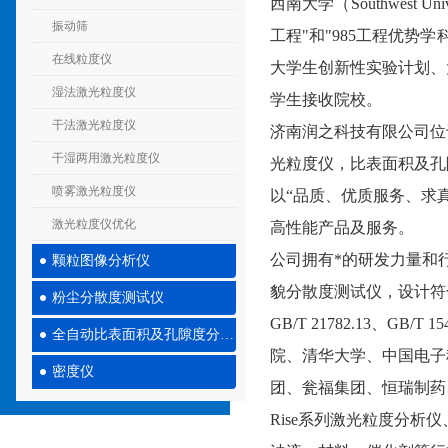
西南大学（Southwest Univ
振动筛
工程
"和"
985工程优势学
在线粒度仪
大学生创新性实验计划
、
湿法激光粒度仪
学生接收院校。
干法激光粒度仪
济南润之科技有限公司位
干湿两用激光粒度仪
光粒度仪，比表面积及孔
喷雾激光粒度仪
以“品质、优质服务、求
激光粒度仪优化
高性能产品及服务。
公司拥有*的研发力量和
颗粒图像分析仪
貌分散度测试仪，设计符合技术标IS
粉尘分散度测试仪
GB/T 21782.13、GB
全自动比表面积及孔隙度分析仪
院、清华大学、中国电子
密度仪
团、瓮福集团、恒瑞制药
Rise系列激光粒度分