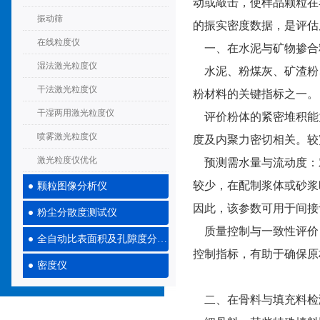
动或敲击，使样品颗粒在
振动筛
的振实密度数据，是评估
在线粒度仪
一、在水泥与矿物掺合
湿法激光粒度仪
水泥、粉煤灰、矿渣粉
干法激光粒度仪
粉材料的关键指标之一。
干湿两用激光粒度仪
评价粉体的紧密堆积能
喷雾激光粒度仪
度及内聚力密切相关。较
激光粒度仪优化
预测需水量与流动度：
较少，在配制浆体或砂浆
颗粒图像分析仪
因此，该参数可用于间接
粉尘分散度测试仪
质量控制与一致性评价
全自动比表面积及孔隙度分析仪
控制指标，有助于确保原
密度仪
二、在骨料与填充料检