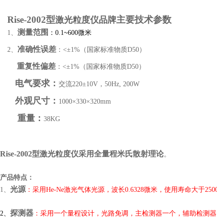
Rise-2002型
主要技术参数
激光粒度仪品牌
测量范围
~
1
、
：0.1
600微米
准确性误差
2
、
：<±1%（国家标准物质D50）
重复性偏差
：<±1%（国家标准物质D50）
电气要求
：
交流
220
±10V，50Hz, 200W
外观尺寸：
1000×330×320mm
重量：
38KG
Rise-2002
型激光粒度仪
采用
全量程米氏散射理论
。
产品特点：
光源
1、
：采用He-Ne激光气体光源，波长0.6328微米，使用寿命大于250
探测器
2、
：采用一个量程设计，光路免调，主检测器一个，辅助检测器