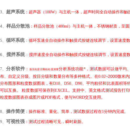
超声系统
3
、
：超
声器（100W）与主机一体，超声时间全自动操作和触摸
样品分散池
4
、
：
样品分散池（400ml）与主机一体，不锈钢材质，
循环系统
5
、
：
循环
泵速
全自动操作和
触摸式按键连续调节，设置速度数
搅拌系统
6
、
：
搅拌速度
全自动操作和
触摸式按键连续调节，设置速度数
分析软件
7
、
：
分析系统功能*，测试数据可以做平均
激光粒度仪
颗粒粒度
测量
~2000
布、自定义分级、按目分级和数量分布等多种格式。在0.02
微米内
分布图形和粒度数据图表，有D10、D50、D90、平均粒径和比表面
可以互换。 粒度数据可保存到EXCEL。支持中、英文格式测试报告
粒度数据图表存成图片或PDF格式，便与WORD交互使用。
操作简便
8
、
：
操作标准、量化、简单，
测试数据过程在1分钟内完成
。
可视性强
9、
：测试过程清晰可见，瞬时刷新。