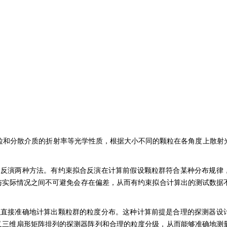
测颗粒和分散介质的折射率等光学性质，根据大小不同的颗粒在各角度上散射
反演两种方法。有约束拟合反演在计算前假设颗粒群符合某种分布规律
与实际情况之间不可避免会存在偏差，从而有约束拟合计算出的测试数据
直接准确地计算出颗粒群的粒度分布。这种计算前提是合理的探测器设
匀性交叉三维扇形矩阵排列的探测器阵列和合理的粒度分级，从而能够准确地