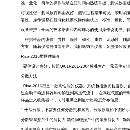
准、量化、简单的操作能够在短时间内熟练掌握，测试数据过
可视性强：测试软件界面友好，测试过程清晰可见，瞬时刷
靠性。操作键都在智能化触摸式操作面板上，标准、量化、
设备维护：全面的技术培训和内容详尽的使用操作说明书、
：根据样品的密度、异性、脆性、磁性、毒性、流动性、团
方案，随着仪器提供给用户。我们既销售仪器，又提供分散
Rise-2016型硬件简介：
硬件设计良好，按照Q/01RZ01-2004标准生产，元器件
分散方法
Rise-2016型是一款高性能的仪器。系统包括激光粒度
过自动干粉进样器均匀输送到高压气流中，在高压气流的带
样品进入收集器中，同时电脑立刻显示出粒度分布信息。
1.干法分散，不需要任何分散剂和溶剂。分散原理如下图所示
分散管摩擦产生的剪切力 颗粒间碰撞产生的摩擦剪切力 颗
2.采用静音无油空气压缩机，配以高效冷凝器，保证产生纯