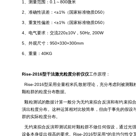
1、测量范围：0.1～800微米
2、准确性误差：<±1%（国家标准物质D50）
3、重复性偏差：<±1%（国家标准物质D50）
4、电气要求：交流220±10V，50Hz, 200W
5、外观尺寸：950×330×300mm
6、重量：40KG
Rise-2016型干法激光粒度分析仪仪
工作原理：
Rise-2016型采用全量程米氏散射理论，充分考虑到被
颗粒群的粒度分布数据。
颗粒测试的数据计算一般分为无约束拟合反演和有约束拟合
演出粒度分布。这种运算相对比较简单，但由于事先的假设
群的实际粒度分布。
无约束拟合反演即测试前对颗粒群不做任何假设，通过光强
设备本身提出很高的要求。Rise-2016型采用*的非均