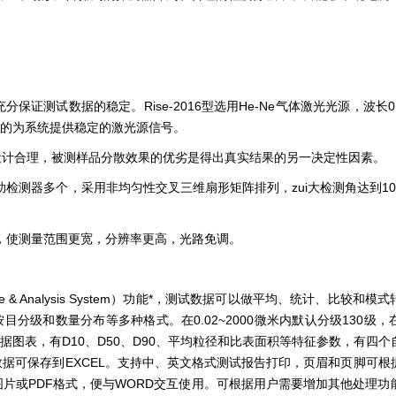
测试数据的稳定。Rise-2016型选用He-Ne气体激光光源，波长0.
好的为系统提供稳定的激光源信号。
设计合理，被测样品分散效果的优劣是得出真实结果的另一决定性因素。
检测器多个，采用非均匀性交叉三维扇形矩阵排列，zui大检测角达到10
，使测量范围更宽，分辨率更高，光路免调。
easure & Analysis System）功能*，测试数据可以做平均、统计、比较
分级和数量分布等多种格式。在0.02~2000微米内默认分级130级
据图表，有D10、D50、D90、平均粒径和比表面积等特征参数，有四
据可保存到EXCEL。支持中、英文格式测试报告打印，页眉和页脚可根
片或PDF格式，便与WORD交互使用。可根据用户需要增加其他处理功